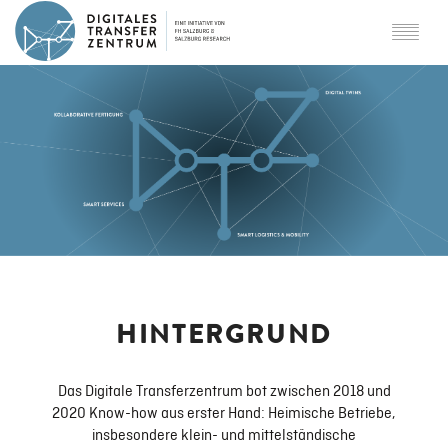
ÜBER DTZ
Partner
SCHWERPUNKTE
Digital Twins
HINTERGRUND
Smart Logistics & Mobility
Das Digitale Transferzentrum bot zwischen 2018 und
2020 Know-how aus erster Hand: Heimische Betriebe,
insbesondere klein- und mittelständische