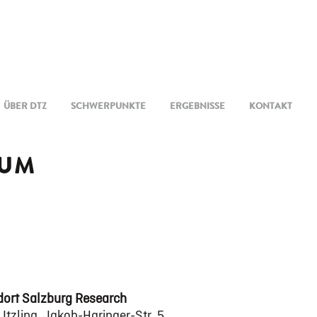
ÜBER DTZ
SCHWERPUNKTE
ERGEBNISSE
KONTAKT
RUM
dort Salzburg Research
 Itzling, Jakob-Haringer-Str. 5