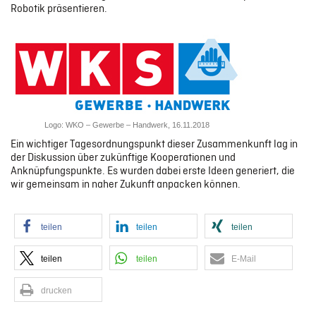
Robotik präsentieren.
Digitale Geschäftsmodelle & Smart Services
Kollaborative Fertigung
ERGEBNISSE
Logo: WKO – Gewerbe – Handwerk, 16.11.2018
Ein wichtiger Tagesordnungspunkt dieser Zusammenkunft lag in
der Diskussion über zukünftige Kooperationen und
KONTAKT
Anknüpfungspunkte. Es wurden dabei erste Ideen generiert, die
wir gemeinsam in naher Zukunft anpacken können.
teilen
teilen
teilen
teilen
teilen
E-Mail
drucken