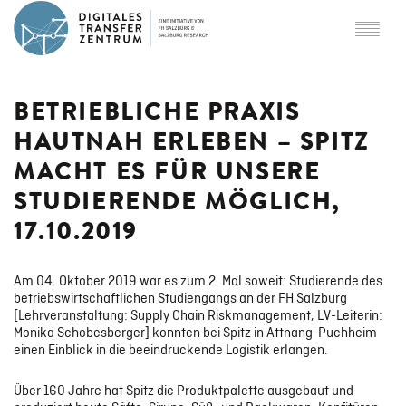
ÜBER DTZ
BETRIEBLICHE PRAXIS
HAUTNAH ERLEBEN – SPITZ
Partner
MACHT ES FÜR UNSERE
STUDIERENDE MÖGLICH,
SCHWERPUNKTE
17.10.2019
Digital Twins
Am 04. Oktober 2019 war es zum 2. Mal soweit: Studierende des
betriebswirtschaftlichen Studiengangs an der FH Salzburg
[Lehrveranstaltung: Supply Chain Riskmanagement, LV-Leiterin:
Monika Schobesberger] konnten bei Spitz in Attnang-Puchheim
einen Einblick in die beeindruckende Logistik erlangen.
Smart Logistics & Mobility
Über 160 Jahre hat Spitz die Produktpalette ausgebaut und