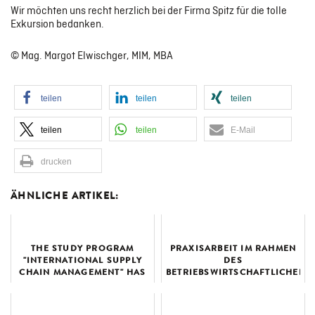
Wir möchten uns recht herzlich bei der Firma Spitz für die tolle
Exkursion bedanken.
© Mag. Margot Elwischger, MIM, MBA
teilen
teilen
teilen
teilen
teilen
E-Mail
drucken
ÄHNLICHE ARTIKEL:
THE STUDY PROGRAM
PRAXISARBEIT IM RAHMEN
"INTERNATIONAL SUPPLY
DES
CHAIN MANAGEMENT" HAS
BETRIEBSWIRTSCHAFTLICHEN
HOSTED AN EXCITING
BACHELOR PROGRAMMES
PROJECT WITH THE GL...
MIT DEM UNTERNEHMEN
HAAS & S...