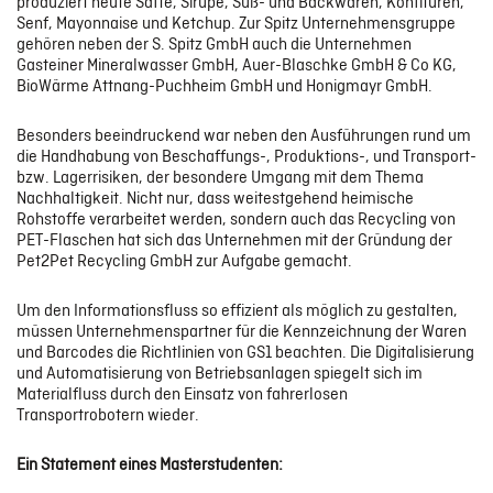
produziert heute Säfte, Sirupe, Süß- und Backwaren, Konfitüren,
Senf, Mayonnaise und Ketchup. Zur Spitz Unternehmensgruppe
Digitale Geschäftsmodelle & Smart Services
gehören neben der S. Spitz GmbH auch die Unternehmen
Gasteiner Mineralwasser GmbH, Auer-Blaschke GmbH & Co KG,
BioWärme Attnang-Puchheim GmbH und Honigmayr GmbH.
Kollaborative Fertigung
Besonders beeindruckend war neben den Ausführungen rund um
die Handhabung von Beschaffungs-, Produktions-, und Transport-
bzw. Lagerrisiken, der besondere Umgang mit dem Thema
ERGEBNISSE
Nachhaltigkeit. Nicht nur, dass weitestgehend heimische
Rohstoffe verarbeitet werden, sondern auch das Recycling von
PET-Flaschen hat sich das Unternehmen mit der Gründung der
KONTAKT
Pet2Pet Recycling GmbH zur Aufgabe gemacht.
Um den Informationsfluss so effizient als möglich zu gestalten,
müssen Unternehmenspartner für die Kennzeichnung der Waren
und Barcodes die Richtlinien von GS1 beachten. Die Digitalisierung
und Automatisierung von Betriebsanlagen spiegelt sich im
Materialfluss durch den Einsatz von fahrerlosen
Transportrobotern wieder.
Ein Statement eines Masterstudenten: