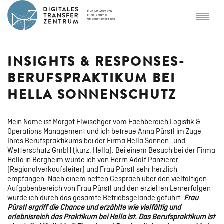
ÜBER DTZ
INSIGHTS & RESPONSES-
BERUFSPRAKTIKUM BEI
Partner
HELLA SONNENSCHUTZ
SCHWERPUNKTE
Mein Name ist Margot Elwischger vom Fachbereich Logistik &
Operations Management und ich betreue Anna Pürstl im Zuge
Ihres Berufspraktikums bei der Firma Hella Sonnen- und
Wetterschutz GmbH (kurz: Hella). Bei einem Besuch bei der Firma
Digital Twins
Hella in Bergheim wurde ich von Herrn Adolf Panzierer
(Regionalverkaufsleiter) und Frau Pürstl sehr herzlich
empfangen. Nach einem netten Gespräch über den vielfältigen
Aufgabenbereich von Frau Pürstl und den erzielten Lernerfolgen
Smart Logistics & Mobility
wurde ich durch das gesamte Betriebsgelände geführt.
Frau
Pürstl ergriff die Chance und erzählte wie vielfältig und
erlebnisreich das Praktikum bei Hella ist. Das Berufspraktikum ist