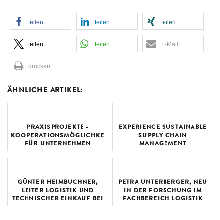
teilen
teilen
teilen
teilen
teilen
E-Mail
drucken
ÄHNLICHE ARTIKEL:
PRAXISPROJEKTE -
EXPERIENCE SUSTAINABLE
KOOPERATIONSMÖGLICHKEIT
SUPPLY CHAIN
FÜR UNTERNEHMEN
MANAGEMENT
GÜNTER HEIMBUCHNER,
PETRA UNTERBERGER, NEU
LEITER LOGISTIK UND
IN DER FORSCHUNG IM
TECHNISCHER EINKAUF BEI
FACHBEREICH LOGISTIK
DER FIRMA SPITZ GMBH IM
UND OPERATIONS
INTERVIEW, 0...
MANAGEMENT, 12.02.202...