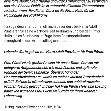
eine tolle Möglichkeit Theorie und Praxis miteinander zu verbinden
Digitale Geschäftsmodelle & Smart Services
und eine Chance Einblicke in unterschiedlichsten Themenfelder
zu bekommen. Herzlichen Dank an die Firma Hella für die
Möglichkeit des Praktikums
.
Kollaborative Fertigung
Im Zuge dessen möchte ich mich besonders bei Herrn Adolf
Panzierer für seine wertvolle Zeit bedanken und bei der Firma
Hella die es Studenten im Zuge Ihres Berufspraktikums
ermöglicht in den Arbeitsalltag einzutauchen.
ERGEBNISSE
Lobende Worte gab es von Herrn Adolf Panzierer für Frau Pürstl:
KONTAKT
Frau Pürstl ist ein großer Gewinn für unser Team. Der von mir
delegierte Aufgabenbereich wie Koordination und optimale
Planung der Serviceeinsätze, Überwachung der
Montagetätigkeiten etc. wurde zu meiner vollsten Zufriedenheit
erfüllt. Bei uns ist oftmals eine schnelle und unbürokratische
Problemlösung gefragt und hier hat Frau Pürstl stets eine Lösung
parat. Ich wünsche Frau Pürstl viel Erfolg für Ihren weiteren
Lebensweg.
© Mag. Margot Elwischger, MIM, MBA