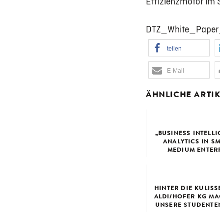
Effizienzmotor im S
DTZ_White_Paper
teilen
E-Mail
ÄHNLICHE ARTIK
„BUSINESS INTELL
ANALYTICS IN S
MEDIUM ENTER
HINTER DIE KULISS
ALDI/HOFER KG MA
UNSERE STUDENTE