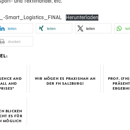
port- und Textilhandel, etc.
_-Smart_Logistics_FINAL
Herunterladen
teilen
teilen
teilen
tei
drucken
EL:
IGENCE AND
WIR MÖGEN ES PRAXISNAH AN
PROF. (FH)
MALL AND
DER FH SALZBURG!
PRÄSENT
PRISES“
ERGEBNI
EUR
EUR
EN BLICKEN
CHT ES FÜR
N MÖGLICH