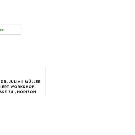
len
 DR. JULIAN MÜLLER
IERT WORKSHOP-
SSE ZU „HORIZON
OPE“ BEI DER
OPÄISCHE...