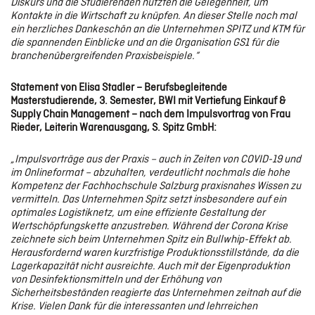
Diskurs und die Studierenden nutzten die Gelegenheit, um
Kontakte in die Wirtschaft zu knüpfen. An dieser Stelle noch mal
ein herzliches Dankeschön an die Unternehmen SPITZ und KTM für
die spannenden Einblicke und an die Organisation GS1 für die
branchenübergreifenden Praxisbeispiele.“
Statement von Elisa Stadler – Berufsbegleitende
Masterstudierende, 3. Semester, BWI mit Vertiefung Einkauf &
Supply Chain Management – nach dem Impulsvortrag von Frau
Rieder, Leiterin Warenausgang, S. Spitz GmbH:
„Impulsvorträge aus der Praxis – auch in Zeiten von COVID-19 und
im Onlineformat – abzuhalten, verdeutlicht nochmals die hohe
Kompetenz der Fachhochschule Salzburg praxisnahes Wissen zu
vermitteln. Das Unternehmen Spitz setzt insbesondere auf ein
optimales Logistiknetz, um eine effiziente Gestaltung der
Wertschöpfungskette anzustreben. Während der Corona Krise
zeichnete sich beim Unternehmen Spitz ein Bullwhip-Effekt ab.
Herausfordernd waren kurzfristige Produktionsstillstände, da die
Lagerkapazität nicht ausreichte. Auch mit der Eigenproduktion
von Desinfektionsmitteln und der Erhöhung von
Sicherheitsbeständen reagierte das Unternehmen zeitnah auf die
Krise. Vielen Dank für die interessanten und lehrreichen