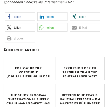
spannenden Einblicke ins Unternehmen KTM.“
teilen
teilen
teilen
teilen
teilen
E-Mail
drucken
ÄHNLICHE ARTIKEL:
FOLLOW UP ZUR
EXKURSION DER FH
VORSTUDIE
SALZBURG ZUM REWE
„DIGITALISIERUNG IN DER
ZENTRALLAGER WEST
SPARTE TISCHLER UND
HOLZGESTALTER“
THE STUDY PROGRAM
BETRIEBLICHE PRAXIS
"INTERNATIONAL SUPPLY
HAUTNAH ERLEBEN – DM
CHAIN MANAGEMENT" HAS
MACHTE ES FÜR UNSERE
HOSTED AN EXCITING
STUDIERENDE MÖGLICH