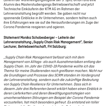
Leiterin der Wareneingangslogistik der S. Spitz GmbH und eine
Alumni des Masterstudiengangs Betriebswirtschaft und jetzt
Digitale Geschäftsmodelle & Smart Services
Technische Einkäuferin der KTM AG im Rahmen der
Lehrveranstaltung begrüßt werden. Sie gaben nicht nur
spannende Einblicke in ihr Unternehmen, sondern teilten auch
ihre Erfahrungen wie sie auf die Herausforderungen im Zuge der
Kollaborative Fertigung
Corona Pandemie reagieren und agieren.
Statement Monika Schobesberger – Leiterin der
ERGEBNISSE
Lehrveranstaltung „Supply Chain Risk Management“, Senior
Lecturer, Betriebswirtschaft, FH Salzburg:
KONTAKT
„Supply Chain Risk Management befasst sich mit dem
Management von Alltags- als auch Ausnahmerisiken entlang der
Supply Chain. Im Jahr der
COVID-19 Pandemie
wollte ich das
Thema für meine Studierenden noch greifbarer machen. Nicht nur
die Grundlagen und Prozesse des SCRM standen im Vordergrund
der Lehrveranstaltung, sondern auch die zukünftige Bedeutung
von Supply Chain Resilience für Unternehmen. Dass sich in
diesem Jahr drei Referenten bereit erklärt haben einen Einblick in
deren Lieferketten und deren Bewältigungsstrategien von
unvorhersehbaren Störungen am Beispiel der Corona Pandemie
vorzustellen, hat mich besonders gefreut. Es entstand ein toller