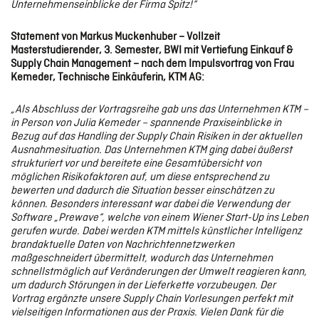
Unternehmenseinblicke der Firma Spitz!“
Statement von Markus Muckenhuber – Vollzeit
Masterstudierender, 3. Semester, BWI mit Vertiefung Einkauf &
Supply Chain Management – nach dem Impulsvortrag von Frau
Kemeder, Technische Einkäuferin, KTM AG:
„Als Abschluss der Vortragsreihe gab uns das Unternehmen KTM –
in Person von Julia Kemeder – spannende Praxiseinblicke in
Bezug auf das Handling der Supply Chain Risiken in der aktuellen
Ausnahmesituation. Das Unternehmen KTM ging dabei äußerst
strukturiert vor und bereitete eine Gesamtübersicht von
möglichen Risikofaktoren auf, um diese entsprechend zu
bewerten und dadurch die Situation besser einschätzen zu
können. Besonders interessant war dabei die Verwendung der
Software „Prewave“, welche von einem Wiener Start-Up ins Leben
gerufen wurde. Dabei werden KTM mittels künstlicher Intelligenz
brandaktuelle Daten von Nachrichtennetzwerken
maßgeschneidert übermittelt, wodurch das Unternehmen
schnellstmöglich auf Veränderungen der Umwelt reagieren kann,
um dadurch Störungen in der Lieferkette vorzubeugen. Der
Vortrag ergänzte unsere Supply Chain Vorlesungen perfekt mit
vielseitigen Informationen aus der Praxis. Vielen Dank für die